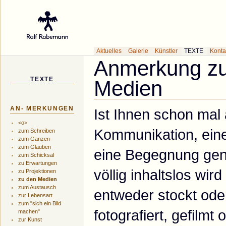
Galerie des Küns
Aktuelles
Galerie
Künstler
TEXTE
Konta
Anmerkung zu
TEXTE
Medien
AN- MERKUNGEN
Ist Ihnen schon mal 
<o>
Kommunikation, ein
zum Schreiben
zum Ganzen
zum Glauben
eine Begegnung gena
zum Schicksal
zu Erwartungen
völlig inhaltslos wir
zu Projektionen
zu den Medien
zum Austausch
entweder stockt oder
zur Lebensart
zum "sich ein Bild
fotografiert, gefilmt
machen"
zur Kunst