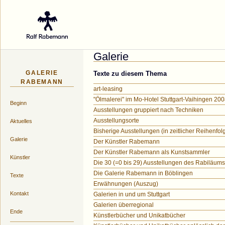
Galerie des Küns
Galerie
GALERIE
Texte zu diesem Thema
RABEMANN
art-leasing
"Ölmalerei" im Mo-Hotel Stuttgart-Vaihingen 20
Beginn
Ausstellungen gruppiert nach Techniken
Ausstellungsorte
Aktuelles
Bisherige Ausstellungen (in zeitlicher Reihenfol
Galerie
Der Künstler Rabemann
Der Künstler Rabemann als Kunstsammler
Künstler
Die 30 (=0 bis 29) Ausstellungen des Rabiläums
Die Galerie Rabemann in Böblingen
Texte
Erwähnungen (Auszug)
Kontakt
Galerien in und um Stuttgart
Galerien überregional
Ende
Künstlerbücher und Unikatbücher