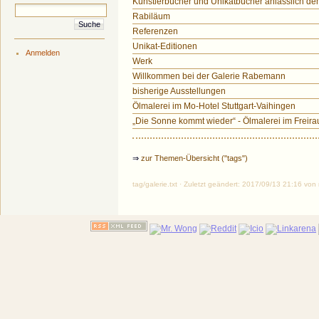
Künstlerbücher und Unikatbücher anlässlich d
Rabiläum
Referenzen
Unikat-Editionen
Anmelden
Werk
Willkommen bei der Galerie Rabemann
bisherige Ausstellungen
Ölmalerei im Mo-Hotel Stuttgart-Vaihingen
„Die Sonne kommt wieder“ - Ölmalerei im Freir
⇒
zur Themen-Übersicht ("tags")
tag/galerie.txt · Zuletzt geändert: 2017/09/13 21:16 vo