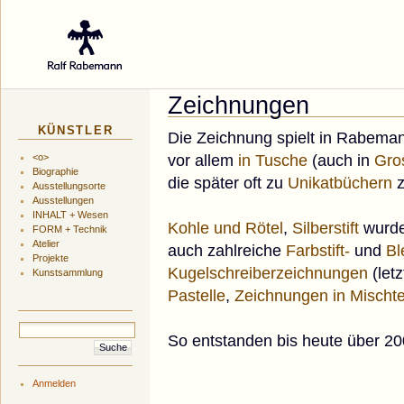
Galerie des Küns
Zeichnungen
KÜNSTLER
Die Zeichnung spielt in Rabeman
vor allem
in Tusche
(auch in
Gro
<o>
Biographie
die später oft zu
Unikatbüchern
z
Ausstellungsorte
Ausstellungen
INHALT + Wesen
Kohle und Rötel
,
Silberstift
wurde
FORM + Technik
Atelier
auch zahlreiche
Farbstift-
und
Bl
Projekte
Kugelschreiberzeichnungen
(let
Kunstsammlung
Pastelle
,
Zeichnungen in Mischt
So entstanden bis heute über 20
Anmelden