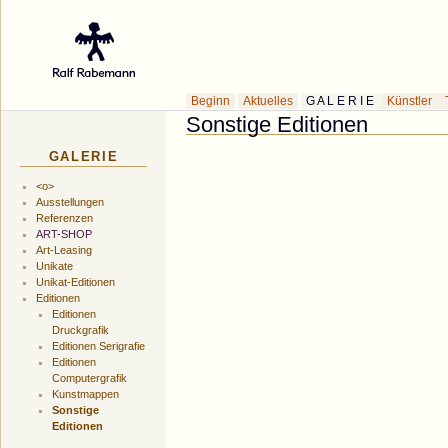
Galerie des Küns
Beginn
Aktuelles
G A L E R I E
Künstler
Sonstige Editionen
GALERIE
<o>
Ausstellungen
Referenzen
ART-SHOP
Art-Leasing
Unikate
Unikat-Editionen
Editionen
Editionen
Druckgrafik
Editionen Serigrafie
Editionen
Computergrafik
Kunstmappen
Sonstige
Editionen