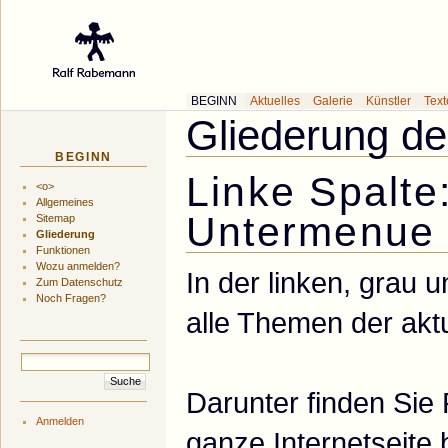
Galerie des Küns
BEGINN
Aktuelles
Galerie
Künstler
Tex
Gliederung de
BEGINN
Linke Spalte
<o>
Allgemeines
Untermenue
Sitemap
Gliederung
Funktionen
Wozu anmelden?
In der linken, grau u
Zum Datenschutz
Noch Fragen?
alle Themen der akt
Darunter finden Sie 
Anmelden
ganze Internetseite 