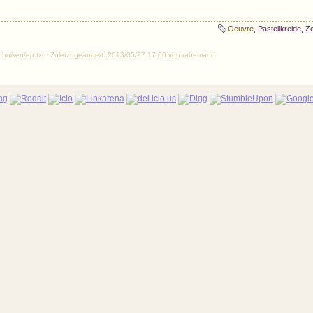
Oeuvre
,
Pastellkreide
,
Ze
/techniken/ep.txt · Zuletzt geändert: 2013/05/27 17:00 von rabemann