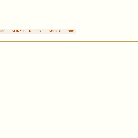
erie des Künstlers Rabemann
lerie
KÜNSTLER
Texte
Kontakt
Ende