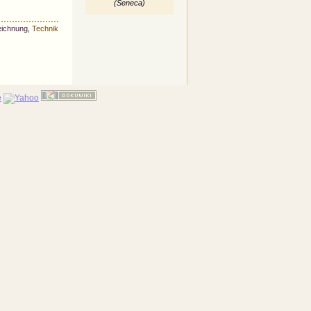
(Seneca)
ichnung
,
Technik