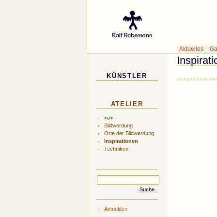
Gal
Aktuelles
Ga
Inspirat
KÜNSTLER
stuttgart/atelier/
ATELIER
<o>
Bildwerdung
Orte der Bildwerdung
Inspirationen
Techniken
Anmelden