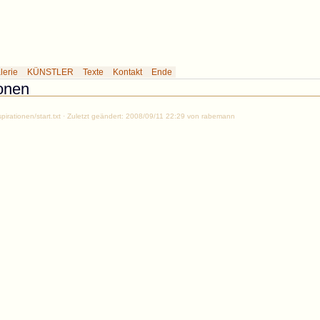
erie des Künstlers Rabemann
lerie
KÜNSTLER
Texte
Kontakt
Ende
ionen
inspirationen/start.txt · Zuletzt geändert: 2008/09/11 22:29 von rabemann