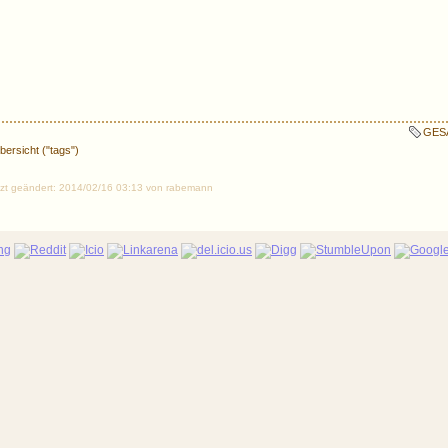
GES
ersicht ("tags")
etzt geändert: 2014/02/16 03:13 von rabemann