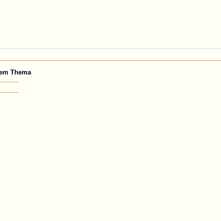
erie des Künstlers Rabemann
sem Thema