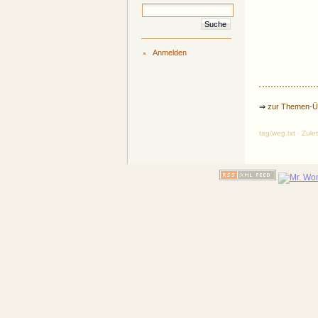
Anmelden
⇒
zur Themen-Üb
tag/weg.txt · Zul